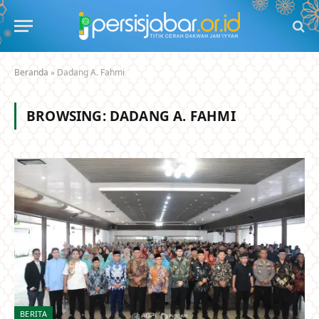
Beranda
»
Dadang A. Fahmi
BROWSING:
DADANG A. FAHMI
BERITA