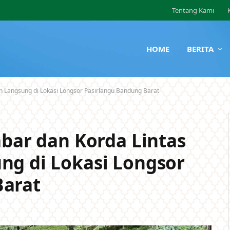
Tentang Kami
HOME
BERITA
un Langsung di Lokasi Longsor Pasirlangu Bandung Barat
abar dan Korda Lintas
ng di Lokasi Longsor
Barat