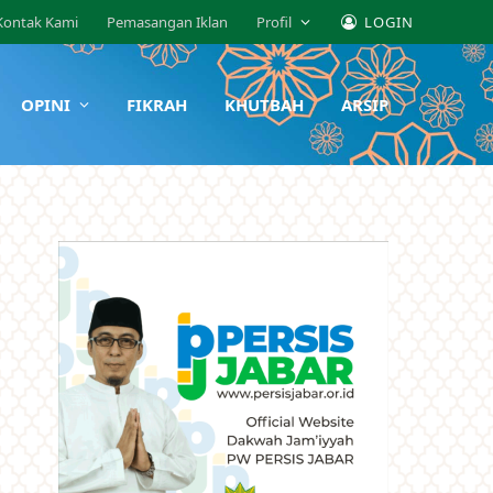
Kontak Kami
Pemasangan Iklan
Profil
LOGIN
OPINI
FIKRAH
KHUTBAH
ARSIP