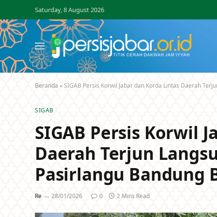
Saturday, 8 August 2026
Beranda
»
SIGAB Persis Korwil Jabar dan Korda Lintas Daerah Terj
SIGAB
SIGAB Persis Korwil J
Daerah Terjun Langsu
Pasirlangu Bandung 
Re
28/01/2026
0
2 Mins Read