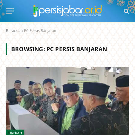
Beranda
»
PC Persis Banjaran
BROWSING:
PC PERSIS BANJARAN
DAERAH