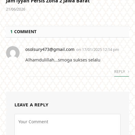
Jam’iyyah Persis Zona 2 Jawa Barat
21/06/2026
1
COMMENT
osolsury473@gmail.com
on
17/01/2025 12:14 pm
Alhamdulillah…smoga sukses selalu
REPLY
LEAVE A REPLY