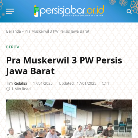
Beranda
»
Pra Muskerwil 3 PW Persis Jawa Barat
BERITA
Pra Muskerwil 3 PW Persis
Jawa Barat
Tim Redaksi
17/01/2025
Updated:
17/01/2025
1
1 Min Read