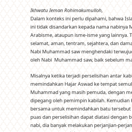
Ikhwatu Ieman Rohimakumulloh,
Dalam konteks ini perlu dipahami, bahwa Is
ini tidak disandarkan kepada nama nabiny
Arabisme, ataupun isme-isme yang lainnya. 
selamat, aman, tentram, sejahtera, dan damai
Nabi Muhammad saw menghendaki terwujudn
oleh Nabi Muhammad saw, baik sebelum mau
Misalnya ketika terjadi perselisihan antar ka
memindahkan Hajar Aswad ke tempat semula
Muhammad yang masih pemuda, dengan mem
dipegang oleh pemimpin kabilah. Kemudian H
bersama untuk memindahkan batu tersebut 
puas dan perselisihan dapat diatasi dengan
nabi, dia banyak melakukan perjanjian-perja