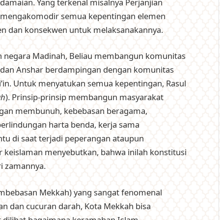
amaian. Yang terkenal misalnya Perjanjian
t mengakomodir semua kepentingan elemen
men dan konsekwen untuk melaksanakannya.
in negara Madinah, Beliau membangun komunitas
in dan Anshar berdampingan dengan komunitas
bi’in. Untuk menyatukan semua kepentingan, Rasul
ah
). Prinsip-prinsip membangun masyarakat
rangan membunuh, kebebasan beragama,
erlindungan harta benda, kerja sama
 di saat terjadi peperangan ataupun
 keislaman menyebutkan, bahwa inilah konstitusi
ri zamannya.
mbebasan Mekkah) yang sangat fenomenal
an dan cucuran darah, Kota Mekkah bisa
 dilihat bagaimana keramahan Islam