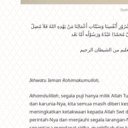
Ilust
ْ شُرُوْرِ أَنْفُسِنَا وَسَيّئَاتِ أَعْمَالِنَا مَنْ يَهْدِهِ اللهُ فَلاَ مُضِلّ
نّ مُحَمّدًا عَبْدُهُ وَرَسُوْلُه أَمَّا بَعْد
عليم من الشيطان الرجيم
Ikhwatu Ieman Rohimakumulloh,
Alhamdulillah
, segala puji hanya milik Allah
dan karunia-Nya, kita semua masih diberi k
meningkatkan ketakwaan kepada Allah Swt 
perintah-Nya dan menjauhi segala laranga
senantiasa mendapat ridha, maghfirah dan ke