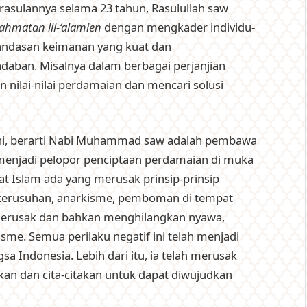
rasulannya selama 23 tahun, Rasulullah saw
ahmatan lil-‘alamien
dengan mengkader individu-
andasan keimanan yang kuat dan
aban. Misalnya dalam berbagai perjanjian
nilai-nilai perdamaian dan mencari solusi
ni, berarti Nabi Muhammad saw adalah pembawa
enjadi pelopor penciptaan perdamaian di muka
at Islam ada yang merusak prinsip-prinsip
kerusuhan, anarkisme, pemboman di tempat
merusak dan bahkan menghilangkan nyawa,
isme. Semua perilaku negatif ini telah menjadi
a Indonesia. Lebih dari itu, ia telah merusak
kan dan cita-citakan untuk dapat diwujudkan