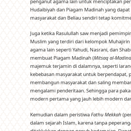
penganut agama lain untuk menciptakan perd
Hudaibiyah dan Piagam Madinah yang dapa
masyarakat dan Beliau sendiri tetap komit
Juga ketika Rasulullah saw menjadi pemimp
Muslim yang terdiri dari kelompok Muhajir
agama lain seperti Yahudi, Nasrani, dan Sha
membuat Piagam Madinah (
Mitsaq al-Madin
majemuk terjamin di dalamnya, seperti la
kebebasan masyarakat untuk berpendapat, p
membangun masyarakat dan saling membantu
mengalami penderitaan. Sehingga para pakar
modern pertama yang jauh lebih modern da
Kemudian dalam peristiwa
Fathu Mekkah
(pe
dalam sejarah Islam, karena tanpa peperang
ditaklukkan dengan penuh kedamaian. Dapat