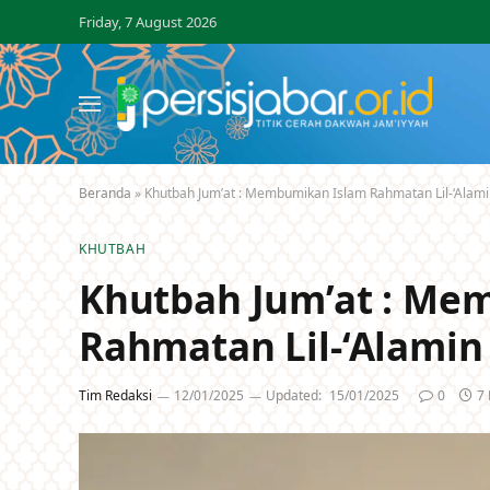
Friday, 7 August 2026
Beranda
»
Khutbah Jum’at : Membumikan Islam Rahmatan Lil-‘Alam
KHUTBAH
Khutbah Jum’at : Me
Rahmatan Lil-‘Alamin
Tim Redaksi
12/01/2025
Updated:
15/01/2025
0
7