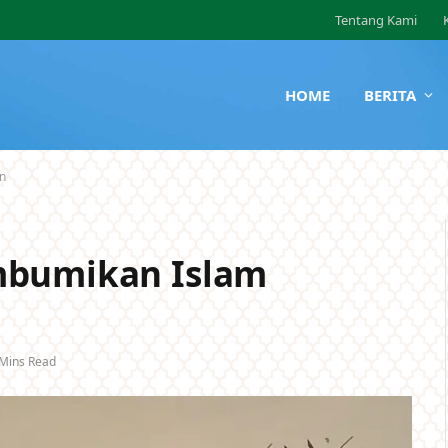
Tentang Kami
HOME
BERITA
in
mbumikan Islam
 Mins Read