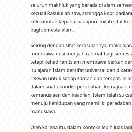
seluruh makhluk yang berada di alam semesta
kecuali Rasulullah saw, sehingga kepribadia
kelembutan kepada siapapun. Inilah sifat
bagi semesta alam.
Seiring dengan sifat kerasulannya, maka aja
membawa misi menjadi rahmat bagi semesta a
tetapi kehadiran Islam membawa berkah dan
itu ajaran Islam bersifat universal dan dikat
relevan untuk setiap zaman dan tempat. Is
dalam suatu kondisi perubahan, kemajuan, da
kemanusiaan dan keadilan. Islam telah suk
menuju kehidupan yang memiliki peradaban tin
manusiawi.
Oleh karena itu, dalam konteks lebih luas l