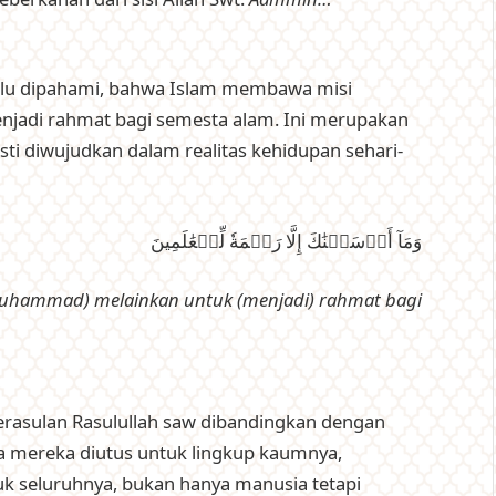
erlu dipahami, bahwa Islam membawa misi
menjadi rahmat bagi semesta alam. Ini merupakan
sti diwujudkan dalam realitas kehidupan sehari-
وَمَآ أَرۡسَلۡنَٰكَ إِلَّا رَحۡمَةٗ لِّلۡعَٰلَمِينَ
uhammad) melainkan untuk (menjadi) rahmat bagi
kerasulan Rasulullah saw dibandingkan dengan
wa mereka diutus untuk lingkup kaumnya,
 seluruhnya, bukan hanya manusia tetapi