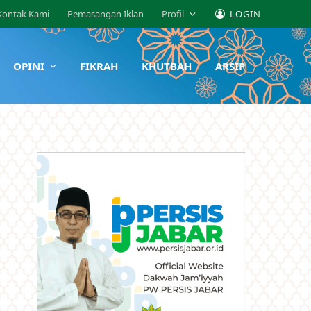
Kontak Kami
Pemasangan Iklan
Profil
LOGIN
OPINI
FIKRAH
KHUTBAH
ARSIP