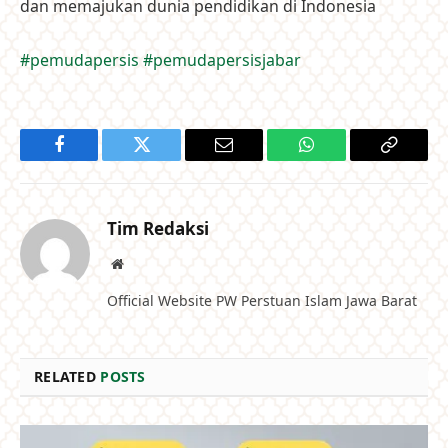
dan memajukan dunia pendidikan di Indonesia
#pemudapersis
#pemudapersisjabar
Facebook
Twitter
Email
WhatsApp
Copy
Link
Tim Redaksi
Website
Official Website PW Perstuan Islam Jawa Barat
RELATED
POSTS