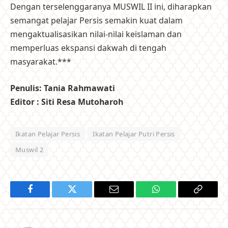
Dengan terselenggaranya MUSWIL II ini, diharapkan
semangat pelajar Persis semakin kuat dalam
mengaktualisasikan nilai-nilai keislaman dan
memperluas ekspansi dakwah di tengah
masyarakat.***
Penulis: Tania Rahmawati
Editor : Siti Resa Mutoharoh
Ikatan Pelajar Persis
Ikatan Pelajar Putri Persis
Muswil 2
Facebook
Twitter
Email
WhatsApp
Copy
Link