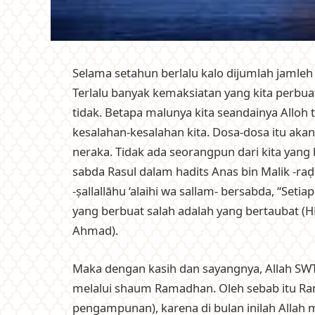
Selama setahun berlalu kalo dijumlah jamleh
Terlalu banyak kemaksiatan yang kita perbuat
tidak. Betapa malunya kita seandainya All
kesalahan-kesalahan kita. Dosa-dosa itu aka
neraka. Tidak ada seorangpun dari kita yang
sabda Rasul dalam hadits Anas bin Malik -raḍ
-ṣallallāhu ‘alaihi wa sallam- bersabda, “Set
yang berbuat salah adalah yang ‎bertaubat (H
Ahmad).
Maka dengan kasih dan sayangnya, Allah SW
melalui shaum Ramadhan. Oleh sebab itu Ra
pengampunan), karena di bulan inilah All