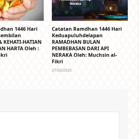
dhan 1446 Hari
Catatan Ramdhan 1446 Hari
sembilan
Keduapuluhdelapan
 KEHATI-HATIAN
RAMADHAN BULAN
N HARTA Oleh :
PEMBEBASAN DARI API
ikri
NERAKA Oleh: Muchsin al-
Fikri
27/03/2025