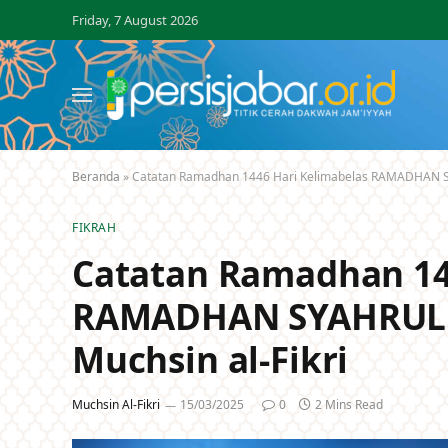
Friday, 7 August 2026
Beranda
»
Catatan Ramadhan 1446 Hari Kelimabelas RAMADHAN S
FIKRAH
Catatan Ramadhan 14
RAMADHAN SYAHRUL 
Muchsin al-Fikri
Muchsin Al-Fikri
15/03/2025
0
2 Mins Read