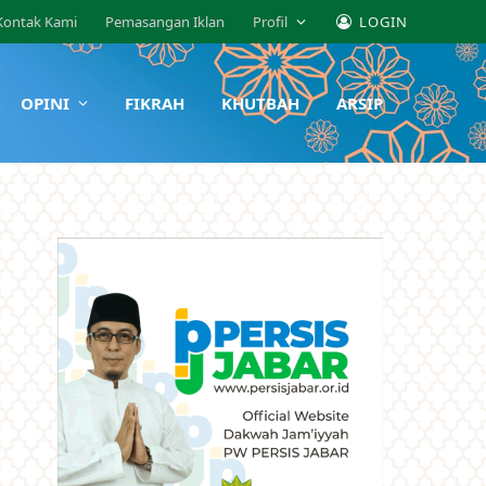
Kontak Kami
Pemasangan Iklan
Profil
LOGIN
OPINI
FIKRAH
KHUTBAH
ARSIP