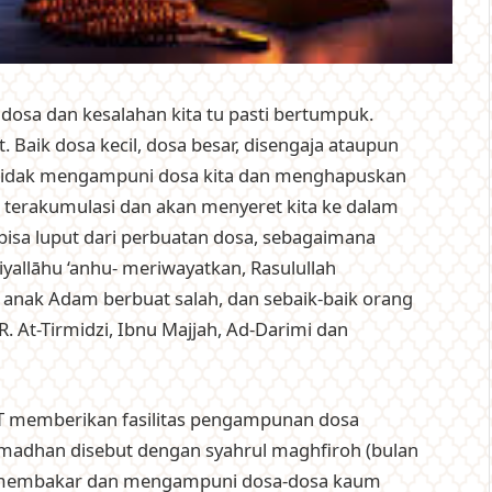
 dosa dan kesalahan kita tu pasti bertumpuk.
. Baik dosa kecil, dosa besar, disengaja ataupun
oh tidak mengampuni dosa kita dan menghapuskan
n terakumulasi dan akan menyeret kita ke dalam
 bisa luput dari perbuatan dosa, sebagaimana
iyallāhu ‘anhu- meriwayatkan, Rasulullah
iap anak Adam berbuat salah, dan sebaik-baik ‎orang
R. At-Tirmidzi, Ibnu Majjah, Ad-Darimi dan
T memberikan fasilitas pengampunan dosa
madhan disebut dengan syahrul maghfiroh (bulan
ah membakar dan mengampuni dosa-dosa kaum