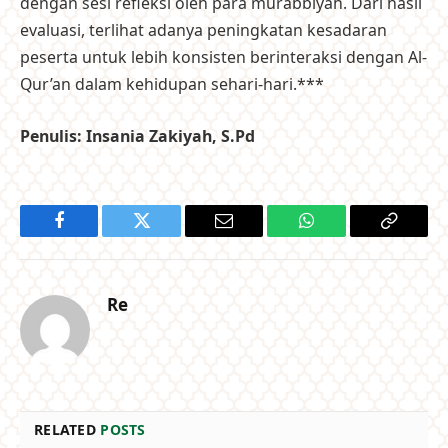
dengan sesi refleksi oleh para murabbiyah. Dari hasil
evaluasi, terlihat adanya peningkatan kesadaran
peserta untuk lebih konsisten berinteraksi dengan Al-
Qur’an dalam kehidupan sehari-hari.***
Penulis: Insania Zakiyah, S.Pd
Facebook
Twitter
Email
WhatsApp
Copy
Link
Re
RELATED
POSTS