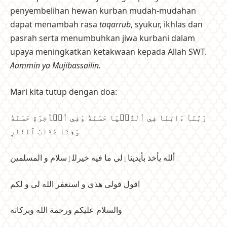
penyembelihan hewan kurban mudah-mudahan
dapat menambah rasa
taqarrub
, syukur, ikhlas dan
pasrah serta menumbuhkan jiwa kurbani dalam
upaya meningkatkan ketakwaan kepada Allah SWT.
Aammin ya Mujibassailin.
Mari kita tutup dengan doa:
رَبَّنَآ ءَاتِنَا فِي ٱلدُّنۡيَا حَسَنَةٗ وَفِي ٱلۡأٓخِرَةِ حَسَنَةٗ
وَقِنَا عَذَابَ ٱلنَّارِ
ألله يأخذ بأيديناٳلى ما فيه خيرللٳسلام و المسلمين
اقول قولى هذى و استغفر الله لى و لكم
والسلام عليكم ورحمة الله وبركاته