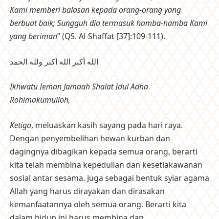
Kami memberi balasan kepada orang-orang yang
berbuat baik; Sungguh dia termasuk hamba-hamba Kami
yang beriman
” (QS. Al-Shaffat [37]:109-111).
الله أكبر الله أكبر ولله الحمد
Ikhwatu Ieman Jamaah Shalat Idul Adha
Rohimakumulloh,
Ketiga
, meluaskan kasih sayang pada hari raya.
Dengan penyembelihan hewan kurban dan
dagingnya dibagikan kepada semua orang, berarti
kita telah membina kepedulian dan kesetiakawanan
sosial antar sesama. Juga sebagai bentuk syiar agama
Allah yang harus dirayakan dan dirasakan
kemanfaatannya oleh semua orang. Berarti kita
dalam hidup ini harus membina dan