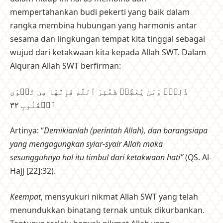
mempertahankan budi pekerti yang baik dalam
rangka membina hubungan yang harmonis antar
sesama dan lingkungan tempat kita tinggal sebagai
wujud dari ketakwaan kita kepada Allah SWT. Dalam
Alquran Allah SWT berfirman:
ذَٰلِكَۖ وَمَن يُعَظِّمۡ شَعَٰٓئِرَ ٱللَّهِ فَإِنَّهَا مِن تَقۡوَى
ٱلۡقُلُوبِ ٣٢
Artinya: “
Demikianlah (perintah Allah), dan barangsiapa
yang mengagungkan syiar-syair Allah maka
sesungguhnya hal itu timbul dari ketakwaan hati”
(QS. Al-
Hajj [22]:32).
Keempat
, mensyukuri nikmat Allah SWT yang telah
menundukkan binatang ternak untuk dikurbankan.