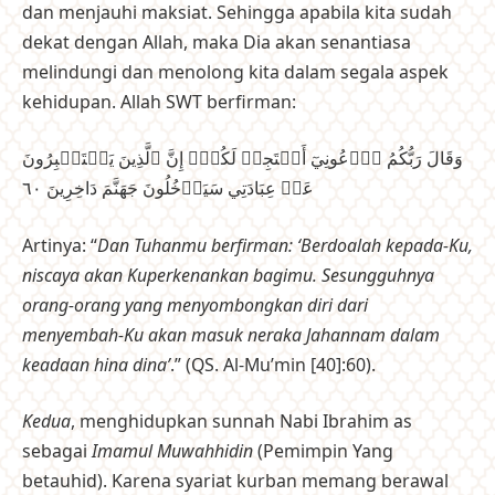
dan menjauhi maksiat. Sehingga apabila kita sudah
dekat dengan Allah, maka Dia akan senantiasa
melindungi dan menolong kita dalam segala aspek
kehidupan. Allah SWT berfirman:
وَقَالَ رَبُّكُمُ ٱدۡعُونِيٓ أَسۡتَجِبۡ لَكُمۡۚ إِنَّ ٱلَّذِينَ يَسۡتَكۡبِرُونَ
عَنۡ عِبَادَتِي سَيَدۡخُلُونَ جَهَنَّمَ دَاخِرِينَ ٦٠
Artinya: “
Dan Tuhanmu berfirman: ‘Berdoalah kepada-Ku,
niscaya akan Kuperkenankan bagimu. Sesungguhnya
orang-orang yang menyombongkan diri dari
menyembah-Ku akan masuk neraka Jahannam dalam
keadaan hina dina’
.” (QS. Al-Mu’min [40]:60).
Kedua
, menghidupkan sunnah Nabi Ibrahim as
sebagai
Imamul Muwahhidin
(Pemimpin Yang
betauhid). Karena syariat kurban memang berawal