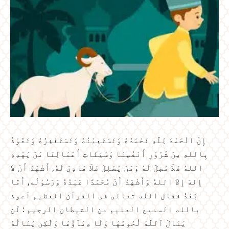
إِنّ الْحَمْدَ لِلَّهِ نَحْمَدُهُ وَنَسْتَعِيْنُهُ وَنَسْتَغْفِرُهُ وَنَعُوْذُ
بِاللهِ مِنْ شُرُوْرِ أَنْفُسِنَا وَسَيّئَاتِ أَعْمَالِنَا مَنْ يَهْدِهِ
اللهُ فَلاَ مُضِلّ لَهُ وَمَنْ يُضْلِلْ فَلاَ هَادِيَ لَهُ, أَشْهَدُ أَنْ لاَ
إِلهَ إِلاّ اللهُ وَأَشْهَدُ أَنّ مُحَمّدًا عَبْدُهُ وَرَسُوْلُه, أَمَّا
بَعْدُ فقال الله تعالى فى القرٲن العظيم ٲعوذ
بالله السميع العليم من الشيطان الرجيم : لَن
يَنَالَ ٱللَّهَ لُحُومُهَا وَلَا دِمَآؤُهَا وَلَٰكِن يَنَالُهُ