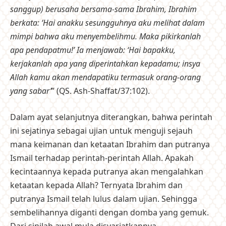
sanggup) berusaha bersama-sama Ibrahim, Ibrahim
berkata: ‘Hai anakku sesungguhnya aku melihat dalam
mimpi bahwa aku menyembelihmu. Maka pikirkanlah
apa pendapatmu!’ Ia menjawab: ‘Hai bapakku,
kerjakanlah apa yang diperintahkan kepadamu; insya
Allah kamu akan mendapatiku termasuk orang-orang
yang sabar’
” (QS. Ash-Shaffat/37:102).
Dalam ayat selanjutnya diterangkan, bahwa perintah
ini sejatinya sebagai ujian untuk menguji sejauh
mana keimanan dan ketaatan Ibrahim dan putranya
Ismail terhadap perintah-perintah Allah. Apakah
kecintaannya kepada putranya akan mengalahkan
ketaatan kepada Allah? Ternyata Ibrahim dan
putranya Ismail telah lulus dalam ujian. Sehingga
sembelihannya diganti dengan domba yang gemuk.
Dari sinilah awal mula disyariatkannya