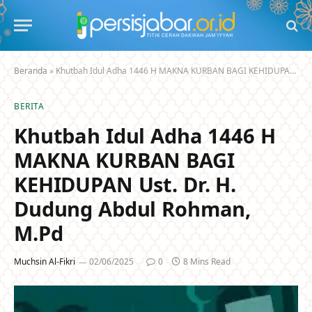
Beranda
»
Khutbah Idul Adha 1446 H MAKNA KURBAN BAGI KEHIDUPAN Ust. Dr. H. Dudung Abdul Rohman, M.Pd
BERITA
Khutbah Idul Adha 1446 H
MAKNA KURBAN BAGI
KEHIDUPAN Ust. Dr. H.
Dudung Abdul Rohman,
M.Pd
Muchsin Al-Fikri
02/06/2025
0
8 Mins Read