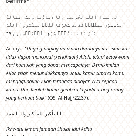
berfirman:
لَن يَنَالَ ٱللَّهَ لُحُومُهَا وَلَا دِمَآؤُهَا وَلَٰكِن يَنَالُهُ
ٱلتَّقۡوَىٰ مِنكُمۡۚ كَذَٰلِكَ سَخَّرَهَا لَكُمۡ لِتُكَبِّرُواْ ٱللَّهَ
عَلَىٰ مَا هَدَىٰكُمۡۗ وَبَشِّرِ ٱلۡمُحۡسِنِينَ ٣٧
Artinya: “
Daging-daging unta dan darahnya itu sekali-kali
tidak dapat mencapai (keridhaan) Allah, tetapi ketakwaan
dari kamulah yang dapat mencapainya. Demikianlah
Allah telah menundukkannya untuk kamu supaya kamu
mengagungkan Allah terhadap hidayah-Nya kepada
kamu. Dan berilah kabar gembira kepada orang-orang
yang berbuat baik
” (QS. Al-Hajj/22:37).
الله أكبر الله أكبر ولله الحمد
Ikhwatu Ieman Jamaah Shalat Idul Adha