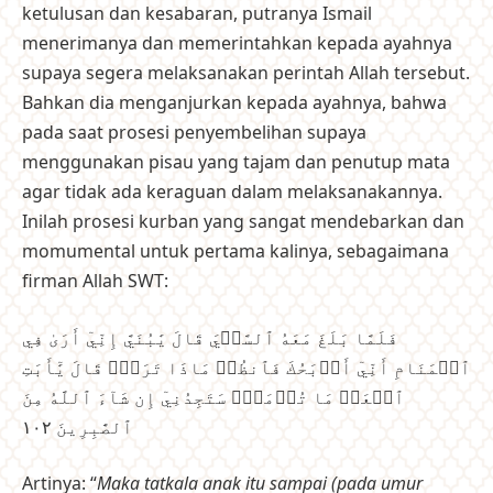
ketulusan dan kesabaran, putranya Ismail
menerimanya dan memerintahkan kepada ayahnya
supaya segera melaksanakan perintah Allah tersebut.
Bahkan dia menganjurkan kepada ayahnya, bahwa
pada saat prosesi penyembelihan supaya
menggunakan pisau yang tajam dan penutup mata
agar tidak ada keraguan dalam melaksanakannya.
Inilah prosesi kurban yang sangat mendebarkan dan
momumental untuk pertama kalinya, sebagaimana
firman Allah SWT:
فَلَمَّا بَلَغَ مَعَهُ ٱلسَّعۡيَ قَالَ يَٰبُنَيَّ إِنِّيٓ أَرَىٰ فِي
ٱلۡمَنَامِ أَنِّيٓ أَذۡبَحُكَ فَٱنظُرۡ مَاذَا تَرَىٰۚ قَالَ يَٰٓأَبَتِ
ٱفۡعَلۡ مَا تُؤۡمَرُۖ سَتَجِدُنِيٓ إِن شَآءَ ٱللَّهُ مِنَ
ٱلصَّٰبِرِينَ ١٠٢
Artinya: “
Maka tatkala anak itu sampai (pada umur