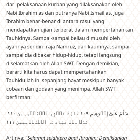
dari pelaksanaan kurban yang dilaksanakan oleh
Nabi Ibrahim as dan putranya Nabi Ismail as. Juga
Ibrahim benar-benar di antara rasul yang
mendapatkan ujian terberat dalam mempertahankan
Tauhidnya. Sampai-sampai beliau dimusuhi oleh
ayahnya sendiri, raja Namruz, dan kaumnya, sampai-
sampai dia dibakar hidup-hidup, tetapi langsung
diselamatkan oleh Allah SWT. Dengan demikian,
berarti kita harus dapat mempertahankan
Tauhidullah ini sepanjang hayat meskipun banyak
cobaan dan godaan yang menimpa. Allah SWT
berfirman:
سَلَٰمٌ عَلَىٰٓ إِبۡرَٰهِيمَ ١٠٩ كَذَٰلِكَ نَجۡزِي ٱلۡمُحۡسِنِينَ ١١٠
إِنَّهُۥ مِنۡ عِبَادِنَا ٱلۡمُؤۡمِنِينَ ١١١
Artinya: “
Selamat sejahtera bagi Ibrahim; Demikianlah