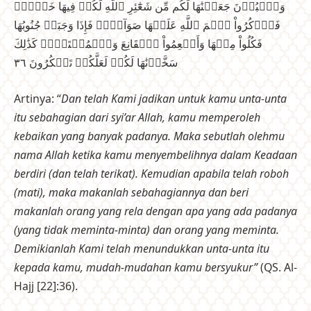
وَٱلۡبُدۡنَ جَعَلۡنَٰهَا لَكُم مِّن شَعَٰٓئِرِ ٱللَّهِ لَكُمۡ فِيهَا خَيۡرٞۖ
فَٱذۡكُرُواْ ٱسۡمَ ٱللَّهِ عَلَيۡهَا صَوَآفَّۖ فَإِذَا وَجَبَتۡ جُنُوبُهَا
فَكُلُواْ مِنۡهَا وَأَطۡعِمُواْ ٱلۡقَانِعَ وَٱلۡمُعۡتَرَّۚ كَذَٰلِكَ
سَخَّرۡنَٰهَا لَكُمۡ لَعَلَّكُمۡ تَشۡكُرُونَ ٣٦
Artinya: “
Dan telah Kami jadikan untuk kamu unta-unta
itu sebahagian dari syi’ar Allah, kamu memperoleh
kebaikan yang banyak padanya. Maka sebutlah olehmu
nama Allah ketika kamu menyembelihnya dalam Keadaan
berdiri (dan telah terikat). Kemudian apabila telah roboh
(mati), maka makanlah sebahagiannya dan beri
makanlah orang yang rela dengan apa yang ada padanya
(yang tidak meminta-minta) dan orang yang meminta.
Demikianlah Kami telah menundukkan unta-unta itu
kepada kamu, mudah-mudahan kamu bersyukur”
(QS. Al-
Hajj [22]:36).